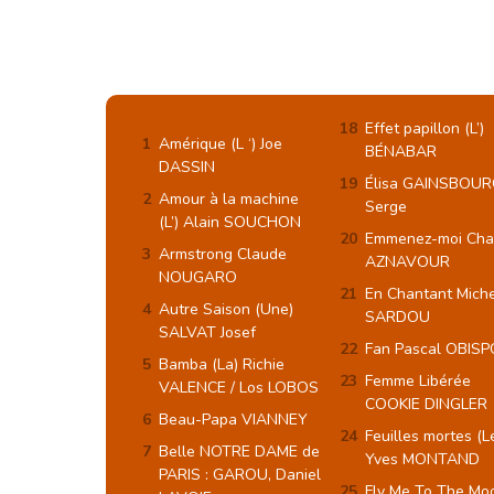
Effet papillon (L’)
Amérique (L ‘) Joe
BÉNABAR
DASSIN
Élisa GAINSBOUR
Amour à la machine
Serge
(L’) Alain SOUCHON
Emmenez-moi Cha
Armstrong Claude
AZNAVOUR
NOUGARO
En Chantant Miche
Autre Saison (Une)
SARDOU
SALVAT Josef
Fan Pascal OBISP
Bamba (La) Richie
Femme Libérée
VALENCE / Los LOBOS
COOKIE DINGLER
Beau-Papa VIANNEY
Feuilles mortes (L
Belle NOTRE DAME de
Yves MONTAND
PARIS : GAROU, Daniel
Fly Me To The Mo