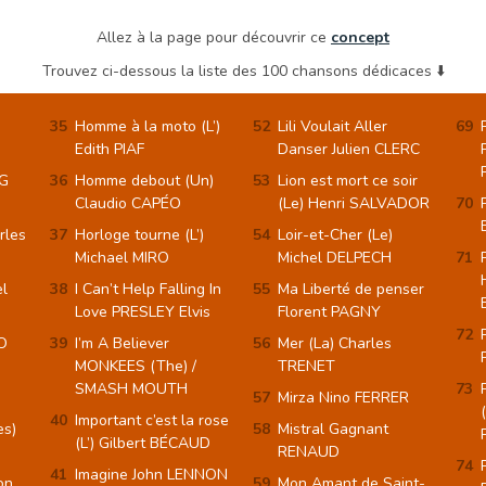
Allez à la page pour découvrir ce
concept
Trouvez ci-dessous la liste des 100 chansons dédicaces ⬇️
Homme à la moto (L’)
Lili Voulait Aller
Edith PIAF
Danser Julien CLERC
G
Homme debout (Un)
Lion est mort ce soir
Claudio CAPÉO
(Le) Henri SALVADOR
rles
Horloge tourne (L’)
Loir-et-Cher (Le)
Michael MIRO
Michel DELPECH
l
I Can’t Help Falling In
Ma Liberté de penser
Love PRESLEY Elvis
Florent PAGNY
O
I’m A Believer
Mer (La) Charles
MONKEES (The) /
TRENET
SMASH MOUTH
Mirza Nino FERRER
Important c’est la rose
es)
Mistral Gagnant
(L’) Gilbert BÉCAUD
RENAUD
Imagine John LENNON
on
Mon Amant de Saint-