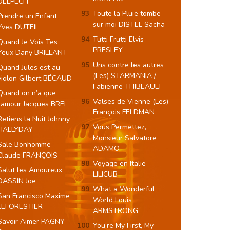
DELPECH
Toute la Pluie tombe
Prendre un Enfant
sur moi DISTEL Sacha
Yves DUTEIL
Tutti Frutti Elvis
Quand Je Vois Tes
PRESLEY
Yeux Dany BRILLANT
Uns contre les autres
Quand Jules est au
(Les) STARMANIA /
violon Gilbert BÉCAUD
Fabienne THIBEAULT
Quand on n’a que
Valses de Vienne (Les)
l’amour Jacques BREL
François FELDMAN
Retiens la Nuit Johnny
Vous Permettez,
HALLYDAY
Monsieur Salvatore
Sale Bonhomme
ADAMO
Claude FRANÇOIS
Voyage en Italie
Salut les Amoureux
LILICUB
DASSIN Joe
What a Wonderful
San Francisco Maxime
World Louis
LEFORESTIER
ARMSTRONG
Savoir Aimer PAGNY
You’re My First, My