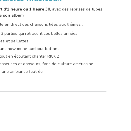
t d'1 heure ou 1 heure 30
, avec des reprises de tubes
de
son album
.
ète en direct des chansons liées aux thèmes :
3 parties qui retracent ces belles années
s et paillettes
t un show mené tambour battant
tout en écoutant chanter RICK Z
anseuses et danseurs, fans de clulture américaine
 une ambiance feutrée