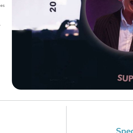
des
…
Spec