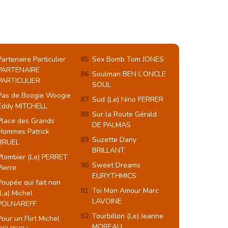
Partenaire Particulier
Sex Bomb Tom JONES
PARTENAIRE
Soulman BEN L’ONCLE
PARTICULIER
SOUL
Pas de Boogie Woogie
Sud (Le) Nino FERRER
Eddy MITCHELL
Sur la Route Gérald
Place des Grands
DE PALMAS
Hommes Patrick
Suzette Dany
BRUEL
BRILLANT
Plombier (Le) PERRET
Sweet Dreams
Pierre
EURYTHMICS
Poupée qui fait non
Toi Mon Amour Marc
(La) Michel
LAVOINE
POLNAREFF
Tourbillon (Le) Jeanne
Pour un Flirt Michel
MOREAU