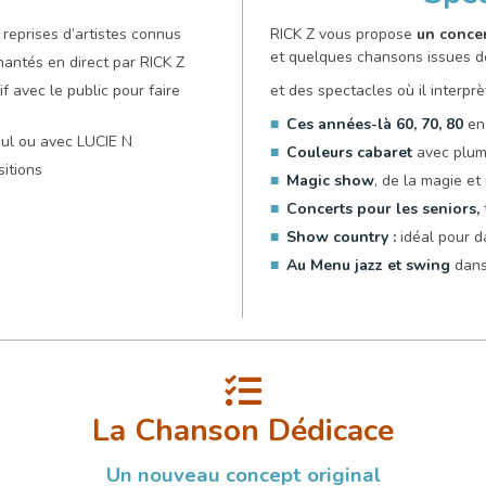
e reprises d’artistes connus
RICK Z vous propose
un concer
et quelques chansons issues 
hantés en direct par RICK Z
 avec le public pour faire
et des spectacles où il interpr
Ces années-là 60, 70, 80
en 
eul ou avec LUCIE N
Couleurs cabaret
avec plume
itions
Magic
show
, de la magie e
Concerts pour les seniors,
Show country
:
idéal pour d
Au Menu jazz et swing
dans
La Chanson Dédicace
Un nouveau concept original