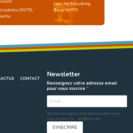
Florent
Last, My Everything
Scoubidou DISTEL
Barry WHITE
Sacha
Newsletter
ACTUS
CONTACT
Renseignez votre adresse email
pour vous inscrire
Veuillez renseigner votre adresse email pour
vous inscrire. Ex. : abc@xyz.com
S'INSCRIRE