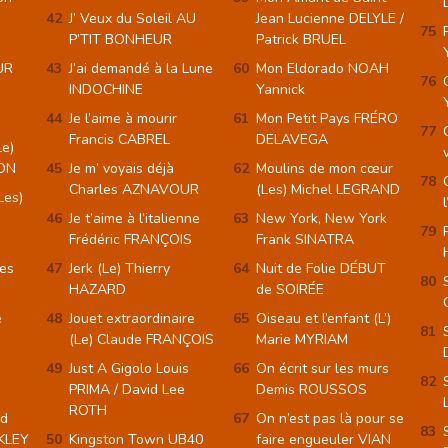
J’ Veux du Soleil AU
Jean Lucienne DELYLE /
P’TIT BONHEUR
Patrick BRUEL
UR
J’ai demandé à la Lune
Mon Eldorado NOAH
INDOCHINE
Yannick
Je l’aime à mourir
Mon Petit Pays FRÉRO
Francis CABREL
DELAVEGA
Le)
FON
Je m’ voyais déjà
Moulins de mon cœur
Charles AZNAVOUR
(Les) Michel LEGRAND
Les)
Je t’aime à l’italienne
New York, New York
Frédéric FRANÇOIS
Frank SINATRA
es
Jerk (Le) Thierry
Nuit de Folie DÉBUT
HAZARD
de SOIRÉE
e
Jouet extraordinaire
Oiseau et l’enfant (L’)
(Le) Claude FRANÇOIS
Marie MYRIAM
Just A Gigolo Louis
On écrit sur les murs
PRIMA / David Lee
Demis ROUSSOS
ROTH
rd
On n’est pas là pour se
KLEY
Kingston Town UB40
faire engueuler VIAN