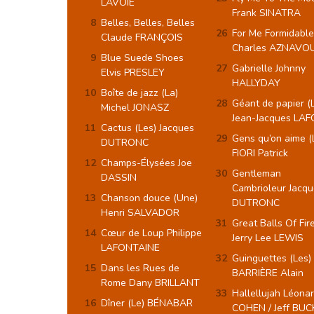
LAVOIE
Frank SINATRA
Belles, Belles, Belles
For Me Formidable
Claude FRANÇOIS
Charles AZNAVO
Blue Suede Shoes
Gabrielle Johnny
Elvis PRESLEY
HALLYDAY
Boîte de jazz (La)
Géant de papier (
Michel JONASZ
Jean-Jacques LA
Cactus (Les) Jacques
Gens qu’on aime (
DUTRONC
FIORI Patrick
Champs-Élysées Joe
Gentleman
DASSIN
Cambrioleur Jacqu
Chanson douce (Une)
DUTRONC
Henri SALVADOR
Great Balls Of Fir
Cœur de Loup Philippe
Jerry Lee LEWIS
LAFONTAINE
Guinguettes (Les)
Dans les Rues de
BARRIÈRE Alain
Rome Dany BRILLANT
Hallellujah Léona
Dîner (Le) BÉNABAR
COHEN / Jeff BUC